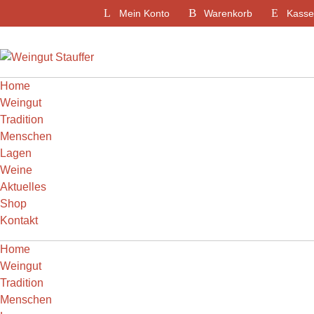
Weiter
Mein Konto
Warenkorb
Kasse
zum
Inhalt
Home
Weingut
Tradition
Menschen
Lagen
Weine
Aktuelles
Shop
Kontakt
Home
Weingut
Tradition
Menschen