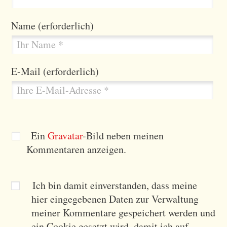
u
i
T
F
L
P
f
a
Name
(erforderlich)
w
a
i
i
X
E
i
c
n
n
i
m
t
e
k
t
n
a
t
b
e
e
E-Mail
(erforderlich)
g
i
e
o
d
r
l
r
o
I
e
k
n
s
t
Ein
Gravatar
-Bild neben meinen
Kommentaren anzeigen.
Ich bin damit einverstanden, dass meine
hier eingegebenen Daten zur Verwaltung
meiner Kommentare gespeichert werden und
ein Cookie gesetzt wird, damit ich auf