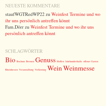
NEUESTE KOMMENTARE
staufWGTRedWP22
zu
Weinfest Termine und wo
ihr uns persönlich antreffen könnt
Fam.Dörr
zu
Weinfest Termine und wo ihr uns
persönlich antreffen könnt
SCHLAGWÖRTER
Bio
Genuss
Bochum
Bremen
Hoffest
Jahrhunderthalle
offener Garten
Wein
Weinmesse
Rheinhessen
Veranstalltung
Verkostung