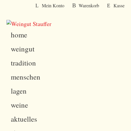
W
Mein Konto
Warenkorb
Kasse
e
i
t
home
e
r
weingut
z
u
tradition
m
I
menschen
n
lagen
h
a
weine
l
t
aktuelles