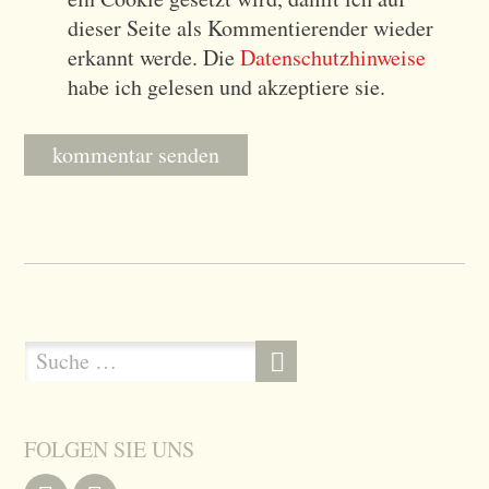
dieser Seite als Kommentierender wieder
erkannt werde. Die
Datenschutzhinweise
habe ich gelesen und akzeptiere sie.
S
s
u
u
c
c
h
FOLGEN SIE UNS
h
e