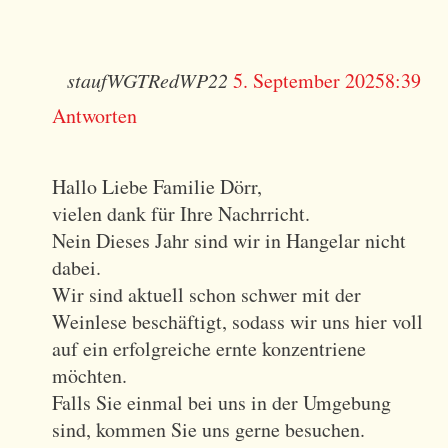
G
o
o
o
o
w
w
d
i
i
i
i
A
o
o
w
h
h
h
h
i
i
o
staufWGTRedWP22
5. September 2025
8:39
T
r
r
r
r
h
h
i
u
u
u
u
Antworten
I
r
r
h
n
n
n
n
u
u
r
s
s
s
s
O
n
n
u
Hallo Liebe Familie Dörr,
p
p
p
p
s
s
n
vielen dank für Ihre Nachrricht.
N
e
e
e
e
p
p
s
Nein Dieses Jahr sind wir in Hangelar nicht
r
r
r
r
e
e
p
dabei.
s
s
s
s
r
r
e
Wir sind aktuell schon schwer mit der
ö
ö
ö
ö
s
s
r
Weinlese beschäftigt, sodass wir uns hier voll
n
n
n
n
ö
ö
s
auf ein erfolgreiche ernte konzentriene
l
l
l
l
n
n
ö
möchten.
i
i
i
i
l
l
n
Falls Sie einmal bei uns in der Umgebung
c
c
c
c
i
i
l
sind, kommen Sie uns gerne besuchen.
h
h
h
h