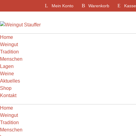
Weiter
Mein Konto
Warenkorb
Kasse
zum
Inhalt
Home
Weingut
Tradition
Menschen
Lagen
Weine
Aktuelles
Shop
Kontakt
Home
Weingut
Tradition
Menschen