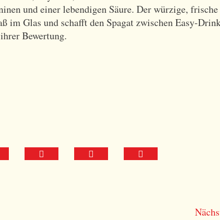
inen und einer lebendigen Säure. Der würzige, frische
Spaß im Glas und schafft den Spagat zwischen Easy-Drin
 ihrer Bewertung.
T
T
D
e
e
r
i
i
u
l
l
c
Nächs
e
e
k