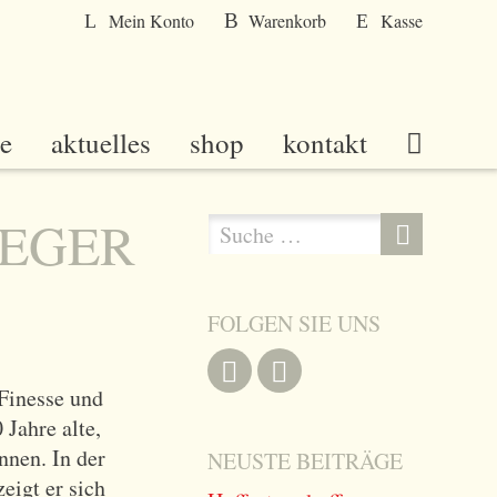
Mein Konto
Warenkorb
Kasse
e
aktuelles
shop
kontakt
IEGER
S
s
u
u
c
c
h
FOLGEN SIE UNS
h
e
e
n
Finesse und
a
 Jahre alte,
c
nnen. In der
NEUSTE BEITRÄGE
h
eigt er sich
: