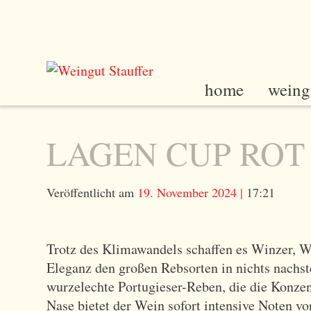
W
e
i
t
e
home
weing
r
z
u
LAGEN CUP ROT 
m
I
Veröffentlicht am
19. November 2024
|
17:21
n
h
a
Trotz des Klimawandels schaffen es Winzer, W
l
Eleganz den großen Rebsorten in nichts nachste
t
wurzelechte Portugieser-Reben, die die Konzen
Nase bietet der Wein sofort intensive Noten v