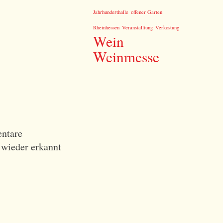
Jahrhunderthalle
offener Garten
Rheinhessen
Veranstalltung
Verkostung
Wein
Weinmesse
entare
 wieder erkannt