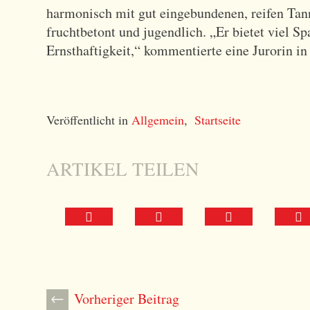
harmonisch mit gut eingebundenen, reifen Tann
fruchtbetont und jugendlich. „Er bietet viel 
Ernsthaftigkeit,“ kommentierte eine Jurorin in
Veröffentlicht in
Allgemein
,
Startseite
ARTIKEL TEILEN
T
T
T
T
e
e
e
e
i
i
i
i
l
l
l
l
B
←
Vorheriger Beitrag
e
e
e
e