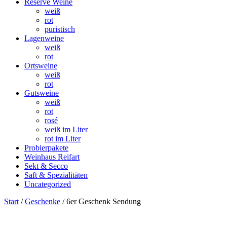
Reserve Weine
weiß
rot
puristisch
Lagenweine
weiß
rot
Ortsweine
weiß
rot
Gutsweine
weiß
rot
rosé
weiß im Liter
rot im Liter
Probierpakete
Weinhaus Reifart
Sekt & Secco
Saft & Spezialitäten
Uncategorized
Start
/
Geschenke
/ 6er Geschenk Sendung